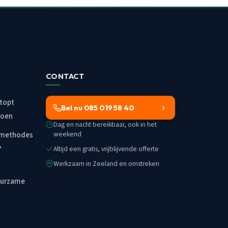
CONTACT
topt
Bel nu 085 019 58 40
doen
Dag en nacht bereikbaar, ook in het
weekend
smethodes
?
Altijd een gratis, vrijblijvende offerte
Werkzaam in Zeeland en omstreken
uurzame