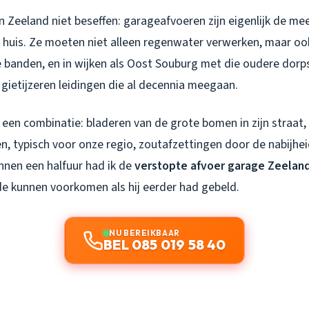
n Zeeland niet beseffen: garageafvoeren zijn eigenlijk de m
 huis. Ze moeten niet alleen regenwater verwerken, maar ook
je banden, en in wijken als Oost Souburg met die oudere dor
ietijzeren leidingen die al decennia meegaan.
t een combinatie: bladeren van de grote bomen in zijn straa
 en, typisch voor onze regio, zoutafzettingen door de nabijhe
nnen een halfuur had ik de
verstopte afvoer garage Zeelan
de kunnen voorkomen als hij eerder had gebeld.
NU BEREIKBAAR
BEL 085 019 58 40