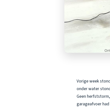
Vorige week stond 
onder water stond
Geen herfststorm,
garageafvoer had