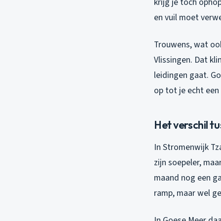
krijg je toch opho
en vuil moet ver
Trouwens, wat ook 
Vlissingen. Dat kl
leidingen gaat. G
op tot je echt een
Het verschil t
In Stromenwijk Tz
zijn soepeler, maa
maand nog een g
ramp, maar wel ge
In Goese Meer daa